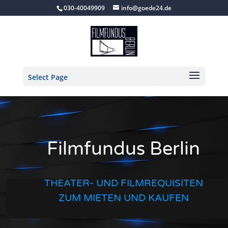
030-40049909
info@goede24.de
Select Page
Filmfundus Berlin
THEATER- UND FILMREQUISITEN
ZUM MIETEN UND KAUFEN