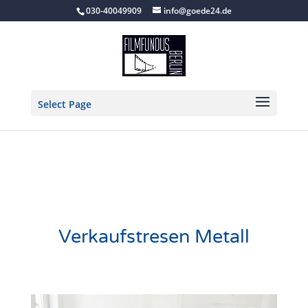
030-40049909
info@goede24.de
Select Page
Verkaufstresen Metall