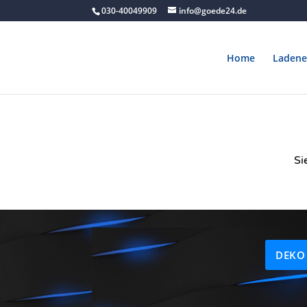
030-40049909
info@goede24.de
Home
Ladene
Si
DEKO