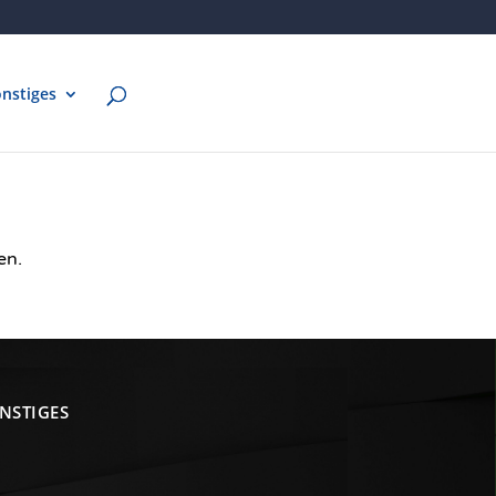
nstiges
en.
NSTIGES