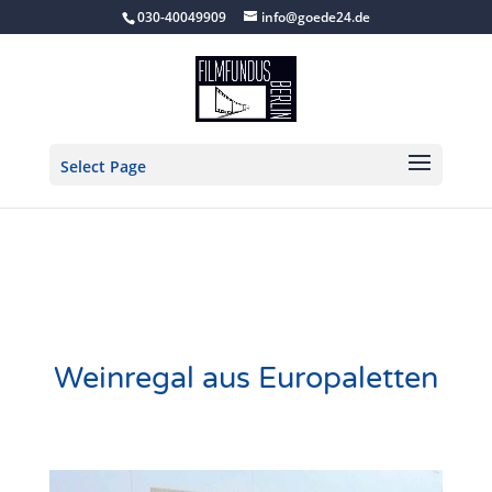
030-40049909
info@goede24.de
Select Page
Weinregal aus Europaletten