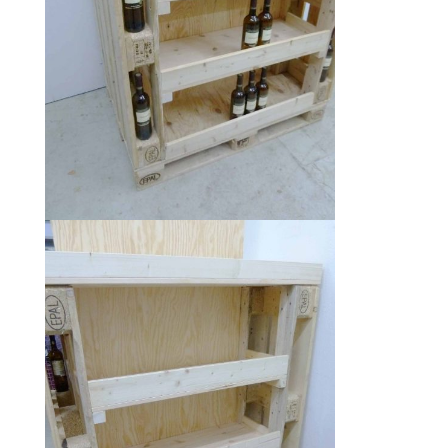
Übersicht
Verkaufstresen
Regale
Vitrinen
Backöfen
Tische
Kühlgeräte
Schaufensterpuppen