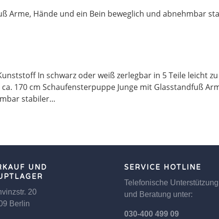
uß Arme, Hände und ein Bein beweglich und abnehmbar sta
ststoff In schwarz oder weiß zerlegbar in 5 Teile leicht zu
 ca. 170 cm Schaufensterpuppe Junge mit Glasstandfuß Ar
bar stabiler...
RKAUF UND
SERVICE HOTLINE
UPTLAGER
Telefonische Unterstützung
vinzstr. 20
und Beratung unter:
09 Berlin
030-400 499 09