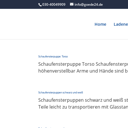
030-40049909
info@goede24.de
Home
Ladene
Schaufensterpuppe: Torso
Schaufensterpuppe Torso Schaufensterpu
höhenverstellbar Arme und Hände sind b
Schaufensterpuppen schwarz und weiß
Schaufensterpuppen schwarz und weiß sta
Teile leicht zu transportieren mit Glassta