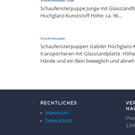
Schaufensterpuppen: Junge
Schaufensterpuppe Junge mit Glasstandf
Hochglanz-Kunststoff Höhe: ca. 96...
Schaufensterpuppen
Schaufensterpuppen stabiler Hochglanz-Kun
transportieren mit Glasstandplatte Höhe
Hände und ein Bein beweglich und abnehm
RECHTLICHES
VE
HA
Impressum
Pron
Datenschutz
134