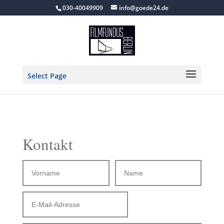
030-40049909
info@goede24.de
Select Page
Kontakt